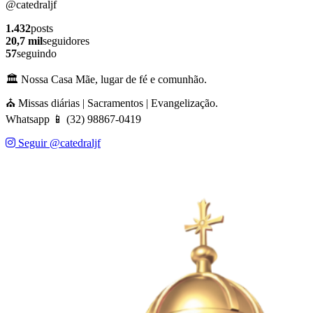
@catedraljf
1.432
posts
20,7 mil
seguidores
57
seguindo
🏛️ Nossa Casa Mãe, lugar de fé e comunhão.
⛪ Missas diárias | Sacramentos | Evangelização.
Whatsapp 📱 (32) 98867-0419
Seguir @catedraljf