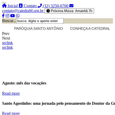
Inicial
Contato
(32) 3250-0700
contato@catedraljf.org.br
Próxima Missa: Amanhã 7h
Buscar...
PARÓQUIA SANTO ANTÔNIO
CONHEÇA A CATEDRAL
Prev
Next
src
link
src
link
Agosto: mês das vocações
Read more
Santo Agostinho: uma jornada pelo pensamento do Doutor da G
Read more