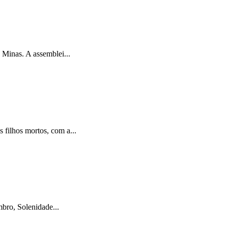
Minas. A assemblei...
filhos mortos, com a...
bro, Solenidade...