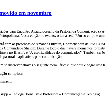
omovido em novembro
scrições para Encontro Arquidiocesano da Pastoral da Comunicação (Pas
etropolitana. Nesta edição do evento, o tema será “Um só corpo e um s
ará com as presenças de Amanda Oliveira, Coordenadora da PASCOM d
a Comunidade Shalom. Durante todo o dia, haverá momentos formativos 
reja no Brasil”, e “A espiritualidade do comunicador”. Também serão of
e pastoral e aplicativos para comunicação.
m se inscrever através o seguinte formulário: clique aqui e pagar uma 
ação completa:
ciamento
Gripp – Teóloga, Jornalista e Professora – Comunicação e Teologia)