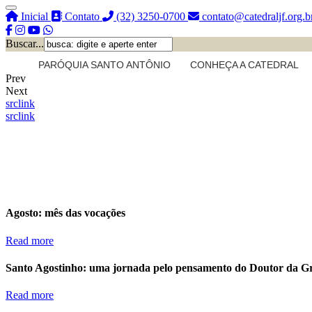
Inicial
Contato
(32) 3250-0700
contato@catedraljf.org.b
Buscar...
PARÓQUIA SANTO ANTÔNIO
CONHEÇA A CATEDRAL
Prev
Next
src
link
src
link
Agosto: mês das vocações
Read more
Santo Agostinho: uma jornada pelo pensamento do Doutor da G
Read more