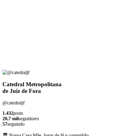
Catedral Metropolitana
de Juiz de Fora
@catedraljf
1.432
posts
20,7 mil
seguidores
57
seguindo
🏛️ Nossa Casa Mãe, lugar de fé e comunhão.