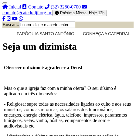
Inicial
Contato
(32) 3250-0700
contato@catedraljf.org.br
Próxima Missa: Hoje 12h
Buscar...
PARÓQUIA SANTO ANTÔNIO
CONHEÇA A CATEDRAL
Seja um dizimista
Oferecer o dízimo é agradecer a Deus!
Mas o que a igreja faz com a minha oferta? O seu dízimo é
aplicado em três dimensões:
- Religiosa: supre todas as necessidades ligadas ao culto e aos seus
ministros, como as reformas, os salários dos funcionários,
encargos, energia elétrica, água, telefone, impressos, paramentos
litúrgicos, velas, vinho, hóstias, equipamentos de som e
audiovisuais etc.