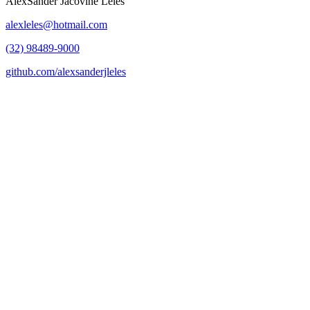
AlexSander Jacovine Leles
alexleles@hotmail.com
(32) 98489-9000
github.com/alexsanderjleles