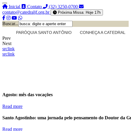
Inicial
Contato
(32) 3250-0700
contato@catedraljf.org.br
Próxima Missa: Hoje 17h
Buscar...
PARÓQUIA SANTO ANTÔNIO
CONHEÇA A CATEDRAL
Prev
Next
src
link
src
link
Agosto: mês das vocações
Read more
Santo Agostinho: uma jornada pelo pensamento do Doutor da G
Read more