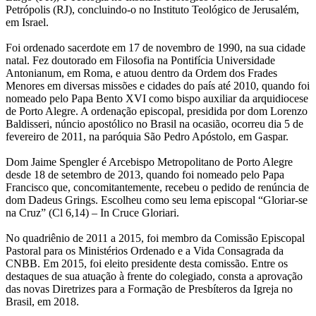
Petrópolis (RJ), concluindo-o no Instituto Teológico de Jerusalém,
em Israel.
Foi ordenado sacerdote em 17 de novembro de 1990, na sua cidade
natal. Fez doutorado em Filosofia na Pontifícia Universidade
Antonianum, em Roma, e atuou dentro da Ordem dos Frades
Menores em diversas missões e cidades do país até 2010, quando foi
nomeado pelo Papa Bento XVI como bispo auxiliar da arquidiocese
de Porto Alegre. A ordenação episcopal, presidida por dom Lorenzo
Baldisseri, núncio apostólico no Brasil na ocasião, ocorreu dia 5 de
fevereiro de 2011, na paróquia São Pedro Apóstolo, em Gaspar.
Dom Jaime Spengler é Arcebispo Metropolitano de Porto Alegre
desde 18 de setembro de 2013, quando foi nomeado pelo Papa
Francisco que, concomitantemente, recebeu o pedido de renúncia de
dom Dadeus Grings. Escolheu como seu lema episcopal “Gloriar-se
na Cruz” (Cl 6,14) – In Cruce Gloriari.
No quadriênio de 2011 a 2015, foi membro da Comissão Episcopal
Pastoral para os Ministérios Ordenado e a Vida Consagrada da
CNBB. Em 2015, foi eleito presidente desta comissão. Entre os
destaques de sua atuação à frente do colegiado, consta a aprovação
das novas Diretrizes para a Formação de Presbíteros da Igreja no
Brasil, em 2018.