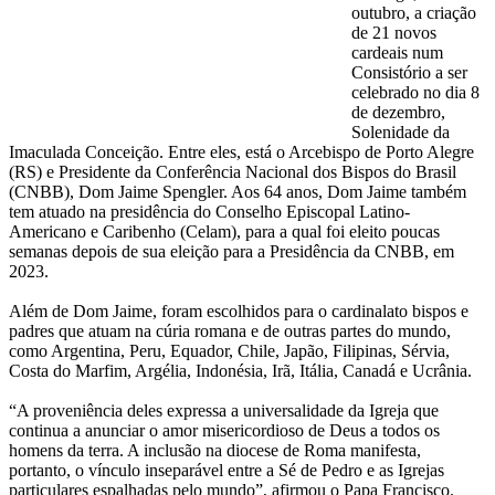
outubro, a criação
de 21 novos
cardeais num
Consistório a ser
celebrado no dia 8
de dezembro,
Solenidade da
Imaculada Conceição. Entre eles, está o Arcebispo de Porto Alegre
(RS) e Presidente da Conferência Nacional dos Bispos do Brasil
(CNBB), Dom Jaime Spengler. Aos 64 anos, Dom Jaime também
tem atuado na presidência do Conselho Episcopal Latino-
Americano e Caribenho (Celam), para a qual foi eleito poucas
semanas depois de sua eleição para a Presidência da CNBB, em
2023.
Além de Dom Jaime, foram escolhidos para o cardinalato bispos e
padres que atuam na cúria romana e de outras partes do mundo,
como Argentina, Peru, Equador, Chile, Japão, Filipinas, Sérvia,
Costa do Marfim, Argélia, Indonésia, Irã, Itália, Canadá e Ucrânia.
“A proveniência deles expressa a universalidade da Igreja que
continua a anunciar o amor misericordioso de Deus a todos os
homens da terra. A inclusão na diocese de Roma manifesta,
portanto, o vínculo inseparável entre a Sé de Pedro e as Igrejas
particulares espalhadas pelo mundo”, afirmou o Papa Francisco.