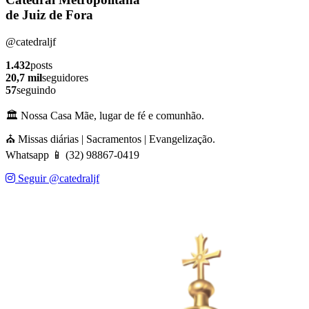
de Juiz de Fora
@catedraljf
1.432
posts
20,7 mil
seguidores
57
seguindo
🏛️ Nossa Casa Mãe, lugar de fé e comunhão.
⛪ Missas diárias | Sacramentos | Evangelização.
Whatsapp 📱 (32) 98867-0419
Seguir @catedraljf