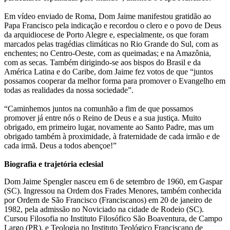
Em vídeo enviado de Roma, Dom Jaime manifestou gratidão ao
Papa Francisco pela indicação e recordou o clero e o povo de Deus
da arquidiocese de Porto Alegre e, especialmente, os que foram
marcados pelas tragédias climáticas no Rio Grande do Sul, com as
enchentes; no Centro-Oeste, com as queimadas; e na Amazônia,
com as secas. Também dirigindo-se aos bispos do Brasil e da
América Latina e do Caribe, dom Jaime fez votos de que “juntos
possamos cooperar da melhor forma para promover o Evangelho em
todas as realidades da nossa sociedade”.
“Caminhemos juntos na comunhão a fim de que possamos
promover já entre nós o Reino de Deus e a sua justiça. Muito
obrigado, em primeiro lugar, novamente ao Santo Padre, mas um
obrigado também à proximidade, à fraternidade de cada irmão e de
cada irmã. Deus a todos abençoe!”
Biografia e trajetória eclesial
Dom Jaime Spengler nasceu em 6 de setembro de 1960, em Gaspar
(SC). Ingressou na Ordem dos Frades Menores, também conhecida
por Ordem de São Francisco (Franciscanos) em 20 de janeiro de
1982, pela admissão no Noviciado na cidade de Rodeio (SC).
Cursou Filosofia no Instituto Filosófico São Boaventura, de Campo
Largo (PR), e Teologia no Instituto Teológico Franciscano de