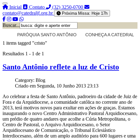
Inicial
Contato
(32) 3250-0700
contato@catedraljf.org.br
Próxima Missa: Hoje 17h
Buscar...
PARÓQUIA SANTO ANTÔNIO
CONHEÇA A CATEDRAL
1 items tagged
"cristo"
Resultados 1 - 1 de 1
Santo Antônio reflete a luz de Cristo
Category: Blog
Criado em Segunda, 10 Junho 2013 23:13
Ao celebrar a festa de Santo Antônio, padroeiro da cidade de Juiz de
Fora e da Arquidiocese, a comunidade católica no corrente ano de
2013, terá motivos novos para exultar em ações de graças. Estamos
inaugurando o novo Centro Administrativo Pastoral Arquidiocesano,
um prédio de quatro andares que acolhe a Cúria Metropolitana, o
Centro de Pastoral, o Arquivo Arquidiocesano, o Setor
Arquidiocesano de Comunicação, o Tribunal Eclesiástico
Interdiocesano, além de um amplo auditório para 600 lugares e uma