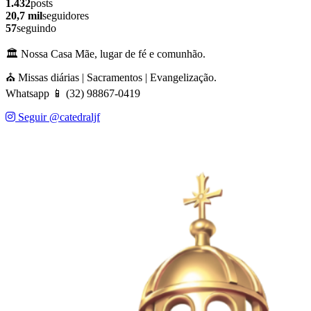
1.432
posts
20,7 mil
seguidores
57
seguindo
🏛️ Nossa Casa Mãe, lugar de fé e comunhão.
⛪ Missas diárias | Sacramentos | Evangelização.
Whatsapp 📱 (32) 98867-0419
Seguir @catedraljf