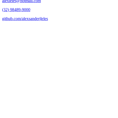
alexleles@hotmail.com
(32) 98489-9000
github.com/alexsanderjleles