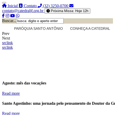
Inicial
Contato
(32) 3250-0700
contato@catedraljf.org.br
Próxima Missa: Hoje 12h
Buscar...
PARÓQUIA SANTO ANTÔNIO
CONHEÇA A CATEDRAL
Prev
Next
src
link
src
link
Agosto: mês das vocações
Read more
Santo Agostinho: uma jornada pelo pensamento do Doutor da G
Read more