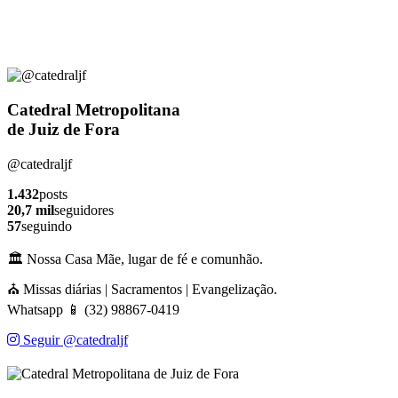
Catedral Metropolitana
de Juiz de Fora
@catedraljf
1.432
posts
20,7 mil
seguidores
57
seguindo
🏛️ Nossa Casa Mãe, lugar de fé e comunhão.
⛪ Missas diárias | Sacramentos | Evangelização.
Whatsapp 📱 (32) 98867-0419
Seguir @catedraljf