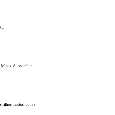
...
Minas. A assemblei...
filhos mortos, com a...