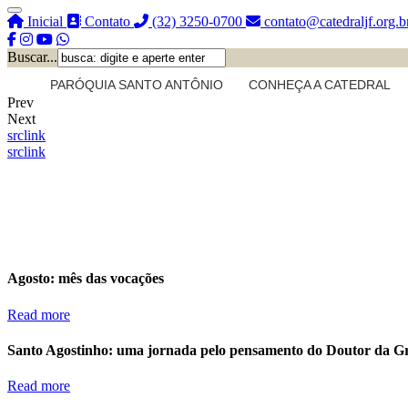
Inicial
Contato
(32) 3250-0700
contato@catedraljf.org.b
Buscar...
PARÓQUIA SANTO ANTÔNIO
CONHEÇA A CATEDRAL
Prev
Next
src
link
src
link
Agosto: mês das vocações
Read more
Santo Agostinho: uma jornada pelo pensamento do Doutor da G
Read more