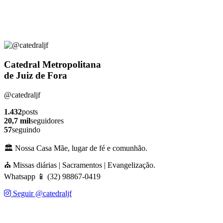
Catedral Metropolitana
de Juiz de Fora
@catedraljf
1.432
posts
20,7 mil
seguidores
57
seguindo
🏛️ Nossa Casa Mãe, lugar de fé e comunhão.
⛪ Missas diárias | Sacramentos | Evangelização.
Whatsapp 📱 (32) 98867-0419
Seguir @catedraljf