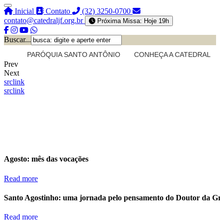
Inicial
Contato
(32) 3250-0700
contato@catedraljf.org.br
Próxima Missa: Hoje 19h
Buscar...
PARÓQUIA SANTO ANTÔNIO
CONHEÇA A CATEDRAL
Prev
Next
src
link
src
link
Agosto: mês das vocações
Read more
Santo Agostinho: uma jornada pelo pensamento do Doutor da G
Read more