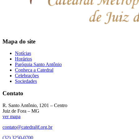
Mapa do site
Notícias
Horários
Paróquia Santo Antônio
Conheça a Catedral
Celebrações
Sociedades
Contato
R. Santo Antônio, 1201 – Centro
Juiz de Fora – MG
ver mapa
contato@catedraljf.org.br
(32) 3250-0700